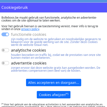
Cookiegebruik
Bolleboos.be maakt gebruik van functionele, analytische en advertentie-
cookies om de site optimaal te laten werken.
Voor het gebruik hiervan is uw toestemming vereist. meer info is terug te
vinden in onze
privacy policy
.
functionele cookies
zijn nodig om de website te gebruiken en noodzakelijke gegevens te
bewaren voor de goede werking van de site. Zonder deze cookies
werkt de website totaal niet.
analytische cookies
houden bezoeken en traffic bij, zodat we de prestaties van onze site
kunnen meten en verbeteren.
advertentie cookies
zorgen ervoor dat deze website gratis kan aangeboden worden. De
advertenties compenseren (een deel van) de kosten.
Alles accepteren en doorgaan...
(*)
Cookies afwijzen
(*)
Voor het gebruik van de educatieve activiteiten is het aanvaarden van analytische en
advertentie-cookies noodzakelijk. Als u deze afwijst kunt u de website nog steeds volledig